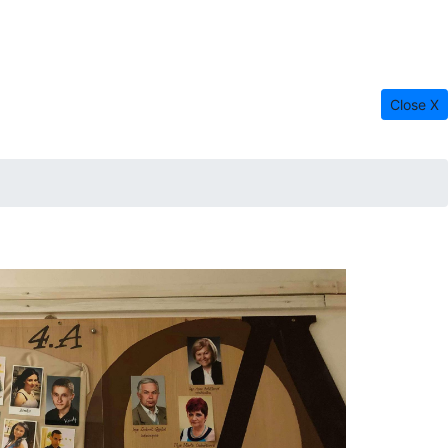
ne vzdelávanie
Infoservis
Kontakt
Close X