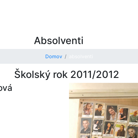
Škola
Študenti
Štúdium
Duál
Absolventi
Domov
absolventi
Školský rok 2011/2012
ová